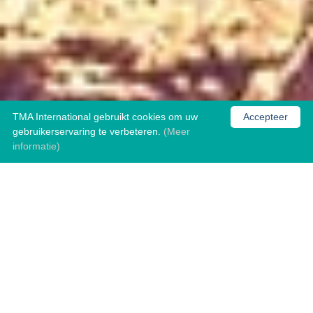
TMA International gebruikt cookies om uw
Accepteer
gebruikerservaring te verbeteren.
(Meer
informatie)
WIE ZIJN WIJ?
Sinds 1990 zorgt TMA International, een fiduciair bedrijf,
voor uw boekhoudkundige behoeften zodat u zich kunt
concentreren op uw bedrijf.